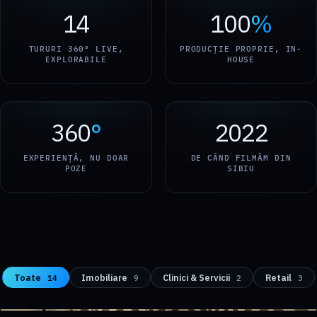
14
100
%
TURURI 360° LIVE,
PRODUCȚIE PROPRIE, IN-
EXPLORABILE
HOUSE
360
°
2022
EXPERIENȚĂ, NU DOAR
DE CÂND FILMĂM DIN
POZE
SIBIU
IMOBILIARE
14
9
2
3
Toate
Imobiliare
Clinici & Servicii
Retail
Oberwood
REZIDENȚIAL
Casa Soare
REZIDENȚIAL
Casa Prieteniei
REZIDENȚIAL