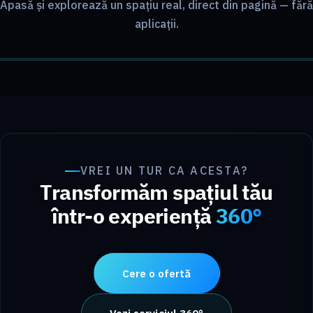
Apasă și explorează un spațiu real, direct din pagină — fără
aplicații.
TUR 360° · LIVE
Pornește turul
VREI UN TUR CA ACESTA?
Transformăm spațiul tău
într-o experiență
360°
Cere o ofertă