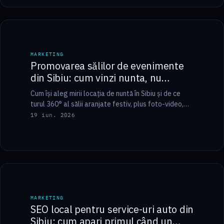
6 min
MARKETING
MARKETING
Promovarea sălilor de evenimente
din Sibiu: cum vinzi nunta, nu
spațiul gol
Cum își aleg mirii locația de nuntă în Sibiu și de ce
turul 360° al sălii aranjate festiv, plus foto-video,
pre-califică cererile…
19 iun. 2026
7 min
MARKETING
MARKETING
SEO local pentru service-uri auto din
Sibiu: cum apari primul când un