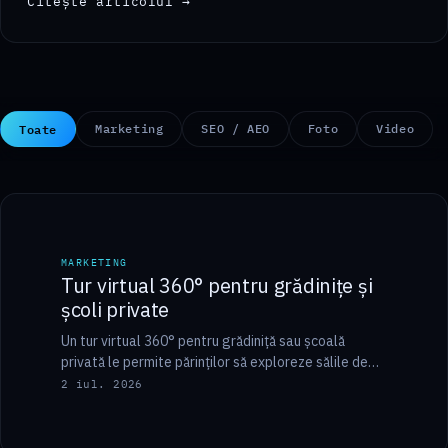
Citește articolul →
Toate
Marketing
SEO / AEO
Foto
Video
8 min
MARKETING
MARKETING
Tur virtual 360° pentru grădinițe și
școli private
Un tur virtual 360° pentru grădiniță sau școală
privată le permite părinților să exploreze sălile de
clasă, locul de joacă, sala de…
2 iul. 2026