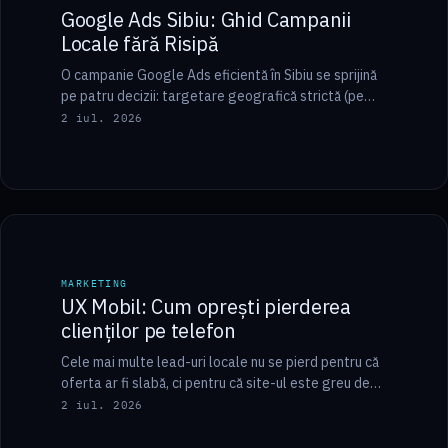
Google Ads Sibiu: Ghid Campanii
Locale fără Risipă
O campanie Google Ads eficientă în Sibiu se sprijină
pe patru decizii: targetare geografică strictă (pe
rază sau pe localități, cu opțiunea…
2 iul. 2026
9 min
MARKETING
MARKETING
UX Mobil: Cum oprești pierderea
clienților pe telefon
Cele mai multe lead-uri locale nu se pierd pentru că
oferta ar fi slabă, ci pentru că site-ul este greu de
folosit…
2 iul. 2026