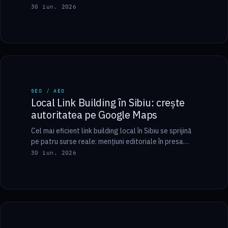
conversaționale, să livrezi pagina rapid pe mobil și
30 iun. 2026
să marchezi răspunsurile…
8 min
SEO / AEO
SEO / AEO
Local Link Building în Sibiu: crește
autoritatea pe Google Maps
Cel mai eficient link building local în Sibiu se sprijină
pe patru surse reale: mențiuni editoriale în presa
locală (Turnul Sfatului, Ora…
30 iun. 2026
7 min