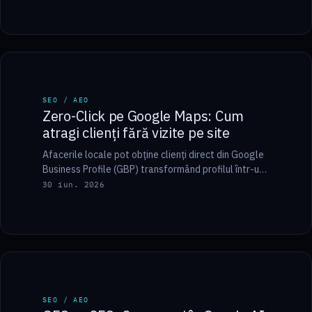
7 min
SEO / AEO
SEO / AEO
Zero-Click pe Google Maps: Cum
atragi clienți fără vizite pe site
Afacerile locale pot obține clienți direct din Google
Business Profile (GBP) transformând profilul într-un
mini-site funcțional: mesagerie activă, buton de
30 iun. 2026
programare, listă…
9 min
SEO / AEO
SEO / AEO