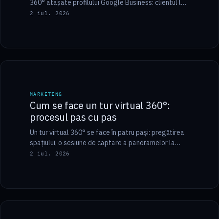
360° atașate profilului Google Business: clientul le
deschide din galeria de fotografii a firmei…
2 iul. 2026
9 min
MARKETING
MARKETING
Cum se face un tur virtual 360°:
procesul pas cu pas
Un tur virtual 360° se face în patru pași: pregătirea
spațiului, o sesiune de captare a panoramelor la
fața locului, post-producția —…
2 iul. 2026
8 min