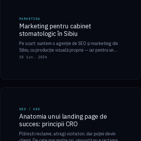
MARKETING
MARKETING
Marketing pentru cabinet
stomatologic în Sibiu
Pe scurt: suntem o agenție de SEO și marketing din
Sibiu, cu producție vizuală proprie — iar pentru un
cabinet stomatologic facem…
18 iun. 2026
9 min
SEO / AEO
SEO / AEO
Anatomia unui landing page de
succes: principii CRO
Plătești reclame, atragi vizitatori, dar puțini devin
clienți. De cele mai multe ori, vinovată nu e reclama,