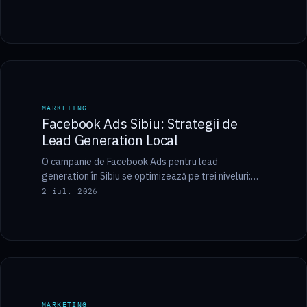
9 min
MARKETING
MARKETING
Facebook Ads Sibiu: Strategii de
Lead Generation Local
O campanie de Facebook Ads pentru lead
generation în Sibiu se optimizează pe trei niveluri:
folosești formulare instantanee (Instant Forms) ca
2 iul. 2026
să…
10 min
MARKETING
MARKETING