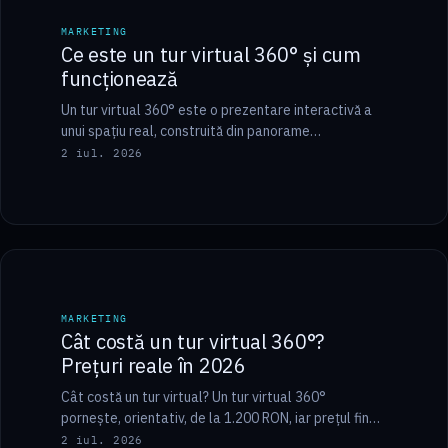
MARKETING
MARKETING
Ce este un tur virtual 360° și cum
funcționează
Un tur virtual 360° este o prezentare interactivă a
unui spațiu real, construită din panorame
fotografiate la 360 de grade și legate…
2 iul. 2026
9 min
MARKETING
MARKETING
Cât costă un tur virtual 360°?
Prețuri reale în 2026
Cât costă un tur virtual? Un tur virtual 360°
pornește, orientativ, de la 1.200 RON, iar prețul final
depinde de mărimea spațiului…
2 iul. 2026