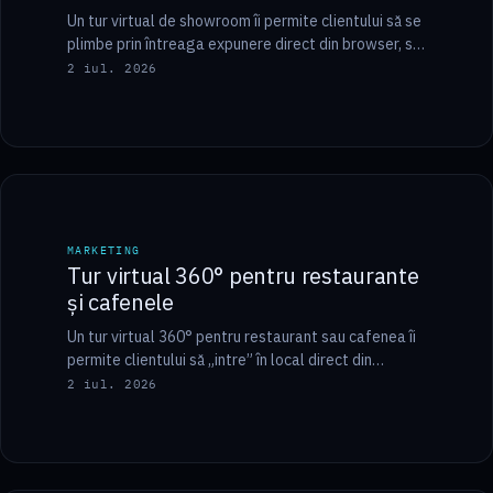
Un tur virtual de showroom îi permite clientului să se
plimbe prin întreaga expunere direct din browser, să
vadă produsele în context…
2 iul. 2026
8 min
MARKETING
MARKETING
Tur virtual 360° pentru restaurante
și cafenele
Un tur virtual 360° pentru restaurant sau cafenea îi
permite clientului să „intre” în local direct din
Google sau de pe site…
2 iul. 2026