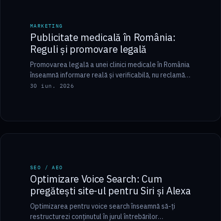
MARKETING
MARKETING
Publicitate medicală în România:
Reguli și promovare legală
Promovarea legală a unei clinici medicale în România
înseamnă informare reală și verificabilă, nu reclamă
comercială agresivă. Cadrul este stabilit de Codul…
30 iun. 2026
7 min
SEO / AEO
SEO / AEO
Optimizare Voice Search: Cum
pregătești site-ul pentru Siri și Alexa
Optimizarea pentru voice search înseamnă să-ți
restructurezi conținutul în jurul întrebărilor