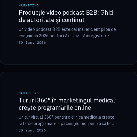
MARKETING
MARKETING
Producție video podcast B2B: Ghid
de autoritate și conținut
Un video podcast B2B este cel mai eficient pilon de
conținut în 2026 pentru că o singură înregistrare
alimentează zeci de piese…
30 iun. 2026
8 min
MARKETING
MARKETING
Tururi 360° în marketingul medical:
crește programările online
Un tur virtual 360° pentru o clinică medicală crește
rata de programare a pacienților noi pentru că le
oferă transparență înainte de…
30 iun. 2026