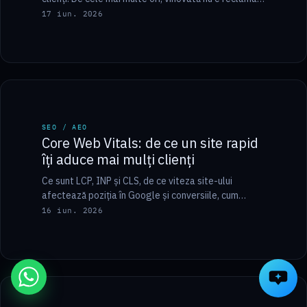
ci pagina pe care ajung…
17 iun. 2026
8 min
SEO / AEO
SEO / AEO
Core Web Vitals: de ce un site rapid
îți aduce mai mulți clienți
Ce sunt LCP, INP și CLS, de ce viteza site-ului
afectează poziția în Google și conversiile, cum
verifici cu PageSpeed și ce…
16 iun. 2026
8 min