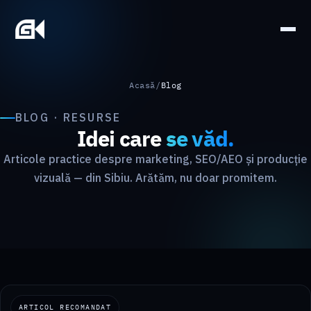
Skip
to
content
Acasă
/
Blog
BLOG · RESURSE
Idei care
se văd.
Articole practice despre marketing, SEO/AEO și producție
vizuală — din Sibiu. Arătăm, nu doar promitem.
ARTICOL RECOMANDAT