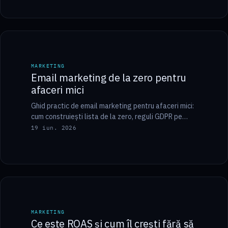
8 min
MARKETING
MARKETING
Email marketing de la zero pentru
afaceri mici
Ghid practic de email marketing pentru afaceri mici:
cum construiești lista de la zero, reguli GDPR pe
România, alegerea platformei și prima…
19 iun. 2026
8 min
MARKETING
MARKETING
Ce este ROAS și cum îl crești fără să