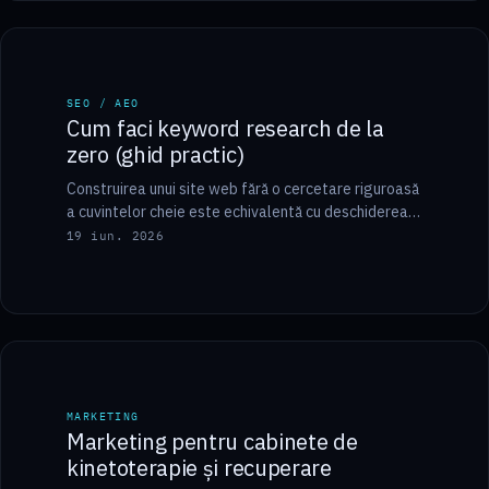
7 min
SEO / AEO
SEO / AEO
Cum faci keyword research de la
zero (ghid practic)
Construirea unui site web fără o cercetare riguroasă
a cuvintelor cheie este echivalentă cu deschiderea
unui magazin fizic pe o potecă neumblată…
19 iun. 2026
6 min
MARKETING
MARKETING
Marketing pentru cabinete de
kinetoterapie și recuperare