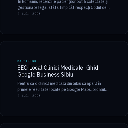
În România, recenziile pacienților pot fi colectate și
gestionate legal atâta timp cât respecți Codul de
Deontologie Medicală și normele de publicitate…
2 iul. 2026
9 min
MARKETING
MARKETING
SEO Local Clinici Medicale: Ghid
Google Business Sibiu
Pentru ca o clinică medicală din Sibiu să apară în
primele rezultate locale pe Google Maps, profilul
Google Business trebuie să aibă…
2 iul. 2026
12 min