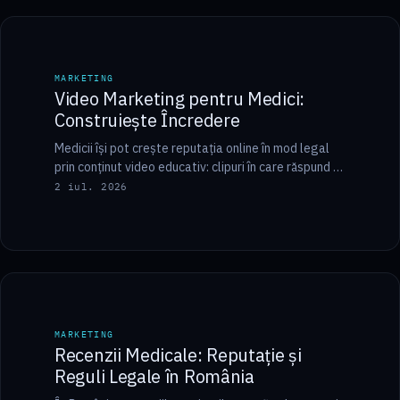
9 min
MARKETING
MARKETING
Video Marketing pentru Medici:
Construiește Încredere
Medicii își pot crește reputația online în mod legal
prin conținut video educativ: clipuri în care răspund la
întrebările reale ale pacienților,…
2 iul. 2026
14 min
MARKETING
MARKETING
Recenzii Medicale: Reputație și
Reguli Legale în România