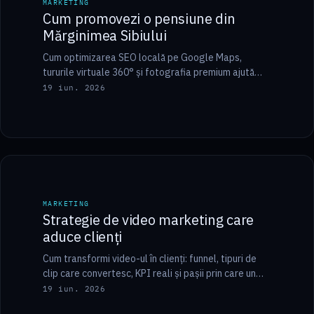
MARKETING
Cum promovezi o pensiune din
Mărginimea Sibiului
Cum optimizarea SEO locală pe Google Maps,
tururile virtuale 360° și fotografia premium ajută
pensiunile din Mărginimea Sibiului să obțină rezervări
19 iun. 2026
directe.
8 min
MARKETING
MARKETING
Strategie de video marketing care
aduce clienți
Cum transformi video-ul în clienți: funnel, tipuri de
clip care convertesc, KPI reali și pașii prin care un
video devine lead. Ghid…
19 iun. 2026