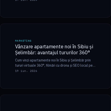
5 min
MARKETING
MARKETING
Vânzare apartamente noi în Sibiu și
Șelimbăr: avantajul tururilor 360°
Cum vinzi apartamente noi în Sibiu și Șelimbăr prin
tururi virtuale 360°, filmări cu drona și SEO local pe
cartiere — fără…
19 iun. 2026
6 min
MARKETING