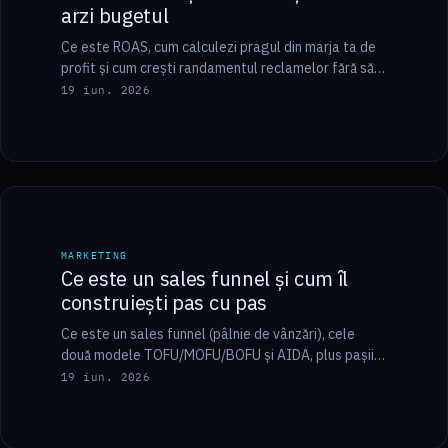
arzi bugetul
Ce este ROAS, cum calculezi pragul din marja ta de
profit și cum crești randamentul reclamelor fără să
mărești bugetul. Ghid practic…
19 iun. 2026
8 min
MARKETING
MARKETING
Ce este un sales funnel și cum îl
construiești pas cu pas
Ce este un sales funnel (pâlnie de vânzări), cele
două modele TOFU/MOFU/BOFU și AIDA, plus pașii
concreți de construcție pentru B2B, servicii…
19 iun. 2026