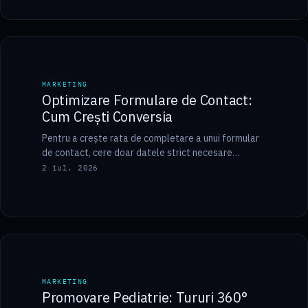
9 min
MARKETING
MARKETING
Optimizare Formulare de Contact:
Cum Crești Conversia
Pentru a crește rata de completare a unui formular
de contact, cere doar datele strict necesare
primului contact, folosește un layout pe…
2 iul. 2026
10 min
MARKETING
MARKETING
Promovare Pediatrie: Tururi 360°