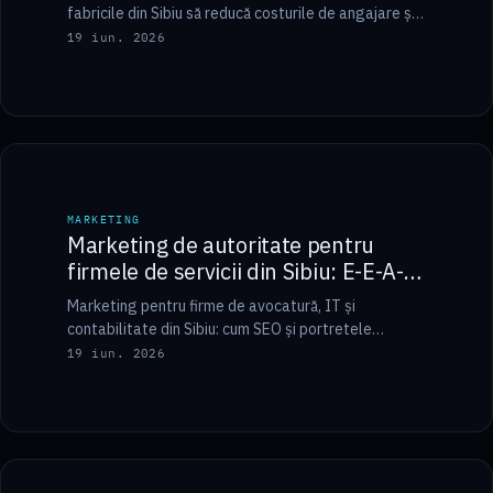
fabricile din Sibiu să reducă costurile de angajare și
să atragă personal.
19 iun. 2026
6 min
MARKETING
MARKETING
Marketing de autoritate pentru
firmele de servicii din Sibiu: E-E-A-T
și portrete corporate
Marketing pentru firme de avocatură, IT și
contabilitate din Sibiu: cum SEO și portretele
corporate construiesc încrederea B2B.
19 iun. 2026
6 min