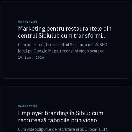
7 min
MARKETING
MARKETING
Marketing pentru restaurantele din
centrul Sibiului: cum transformi
turiștii în clienți
Cum aduci turiștii din centrul Sibiului la masă: SEO
local pe Google Maps, recenzii și video scurt cu
atmosfera, integrate într-un sistem…
19 iun. 2026
6 min
MARKETING
MARKETING
Employer branding în Sibiu: cum
recrutează fabricile prin video
Cum videoclipurile de recrutare și SEO local ajută