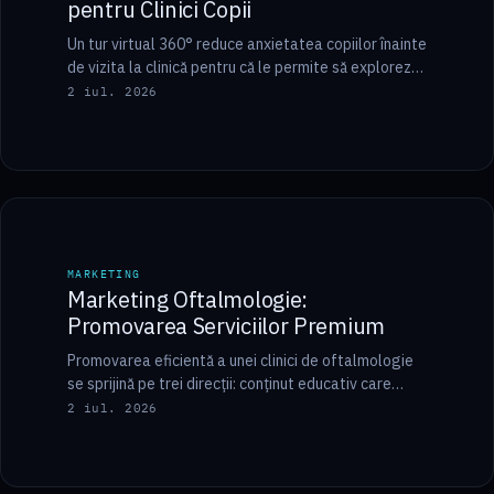
pentru Clinici Copii
Un tur virtual 360° reduce anxietatea copiilor înainte
de vizita la clinică pentru că le permite să exploreze
cabinetul de acasă, în…
2 iul. 2026
10 min
MARKETING
MARKETING
Marketing Oftalmologie:
Promovarea Serviciilor Premium
Promovarea eficientă a unei clinici de oftalmologie
se sprijină pe trei direcții: conținut educativ care
explică pas cu pas procedurile și reduce…
2 iul. 2026