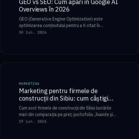
GEO vs SEO: Cum apari în Google AI
Overviews în 2026
GEO (Generative Engine Optimization) este
optimizarea conținutului pentru a fi citat în
răspunsurile generate de inteligența artificială,
30 iun. 2026
precum Google AI Overviews, în…
6 min
MARKETING
MARKETING
Marketing pentru firmele de
construcții din Sibiu: cum câștigi
lucrările mari fără războiul prețului
Cum scot firmele de construcții din Sibiu lucrările
mari din comparația pe preț: portofoliu „înainte și
după", cadre de dronă și SEO…
19 iun. 2026