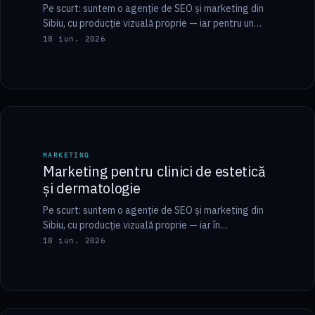
Pe scurt: suntem o agenție de SEO și marketing din
Sibiu, cu producție vizuală proprie — iar pentru un
cabinet de kinetoterapie…
18 iun. 2026
7 min
MARKETING
MARKETING
Marketing pentru clinici de estetică
și dermatologie
Pe scurt: suntem o agenție de SEO și marketing din
Sibiu, cu producție vizuală proprie — iar în
marketingul pentru o clinică…
18 iun. 2026
7 min