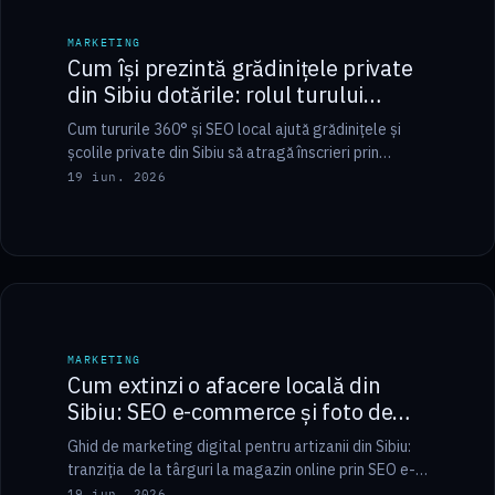
MARKETING
MARKETING
Cum își prezintă grădinițele private
din Sibiu dotările: rolul turului
virtual 360°
Cum tururile 360° și SEO local ajută grădinițele și
școlile private din Sibiu să atragă înscrieri prin
transparență.
19 iun. 2026
6 min
MARKETING
MARKETING
Cum extinzi o afacere locală din
Sibiu: SEO e-commerce și foto de
produs premium
Ghid de marketing digital pentru artizanii din Sibiu:
tranziția de la târguri la magazin online prin SEO e-
commerce și foto de studio.
19 iun. 2026