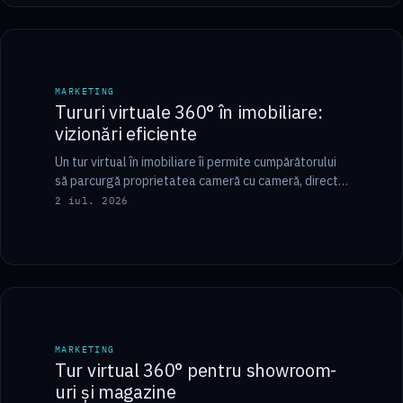
10 min
MARKETING
MARKETING
Tururi virtuale 360° în imobiliare:
vizionări eficiente
Un tur virtual în imobiliare îi permite cumpărătorului
să parcurgă proprietatea cameră cu cameră, direct
din browser, înainte de vizionarea fizică —…
2 iul. 2026
8 min
MARKETING
MARKETING
Tur virtual 360° pentru showroom-
uri și magazine