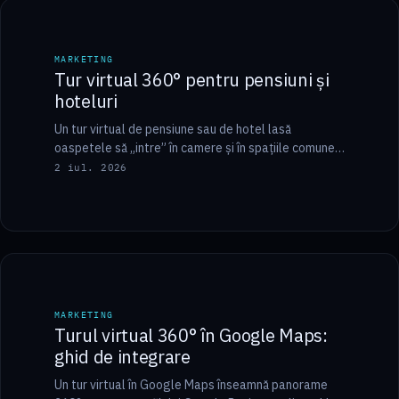
9 min
MARKETING
MARKETING
Tur virtual 360° pentru pensiuni și
hoteluri
Un tur virtual de pensiune sau de hotel lasă
oaspetele să „intre” în camere și în spațiile comune
direct din browser, înainte…
2 iul. 2026
8 min
MARKETING
MARKETING
Turul virtual 360° în Google Maps:
ghid de integrare
Un tur virtual în Google Maps înseamnă panorame