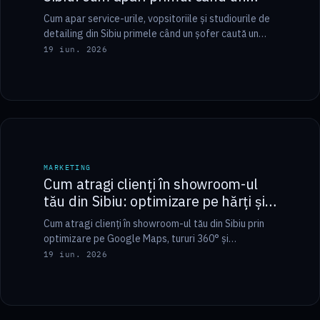
șofer caută aproape
Cum apar service-urile, vopsitoriile și studiourile de
detailing din Sibiu primele când un șofer caută un
mecanic aproape: Google Maps, recenzii și…
19 iun. 2026
7 min
MARKETING
MARKETING
Cum atragi clienți în showroom-ul
tău din Sibiu: optimizare pe hărți și
tururi interactive
Cum atragi clienți în showroom-ul tău din Sibiu prin
optimizare pe Google Maps, tururi 360° și
fotografie de produs care arată calitatea…
19 iun. 2026